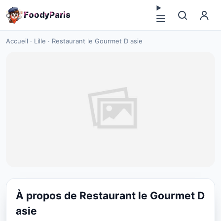
F
o
o
d
y
P
a
r
i
s
Accueil
·
Lille
·
Restaurant le Gourmet D asie
À propos de Restaurant le Gourmet D
CHINESE
asie