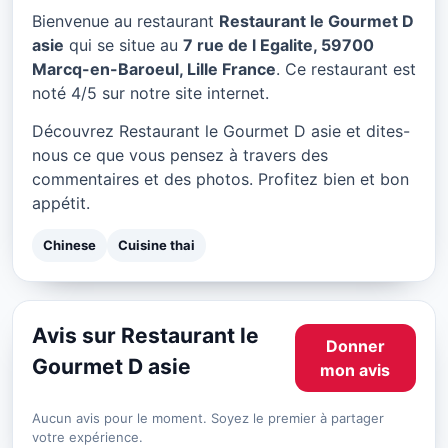
Restaurant le Gourmet D
Bienvenue au restaurant
Restaurant le Gourmet D
asie à Lille
asie
qui se situe au
7 rue de l Egalite, 59700
Marcq-en-Baroeul, Lille France
. Ce restaurant est
★ 4/5
noté 4/5 sur notre site internet.
Découvrez Restaurant le Gourmet D asie et dites-
nous ce que vous pensez à travers des
commentaires et des photos. Profitez bien et bon
appétit.
Chinese
Cuisine thai
Avis sur Restaurant le
Donner
Gourmet D asie
mon avis
Aucun avis pour le moment. Soyez le premier à partager
votre expérience.