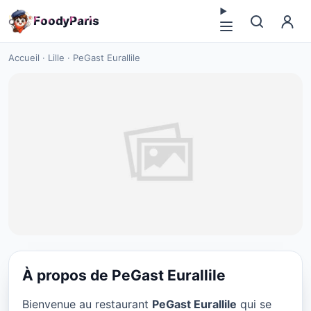
F
o
o
d
y
P
a
r
i
s
Accueil
·
Lille
·
PeGast Eurallile
À propos de PeGast Eurallile
FAST FOOD
Bienvenue au restaurant
PeGast Eurallile
qui se