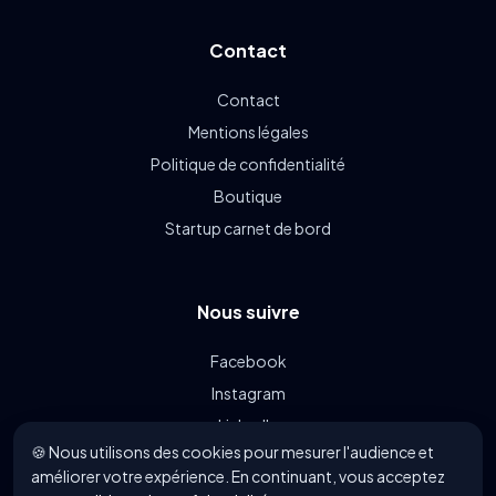
Contact
Contact
Mentions légales
Politique de confidentialité
Boutique
Startup carnet de bord
Nous suivre
Facebook
Instagram
LinkedIn
🍪 Nous utilisons des cookies pour mesurer l'audience et
Linkin.bio
améliorer votre expérience. En continuant, vous acceptez