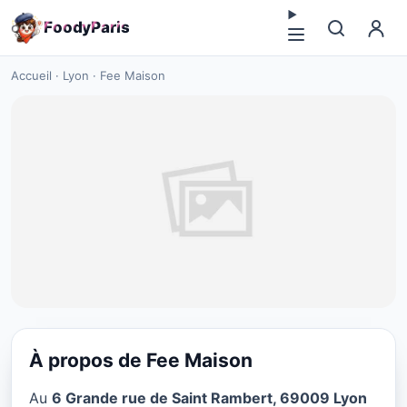
F
o
o
d
y
P
a
r
i
s
Accueil
·
Lyon
·
Fee Maison
À propos de Fee Maison
RESTAURANT
Au
6 Grande rue de Saint Rambert, 69009 Lyon