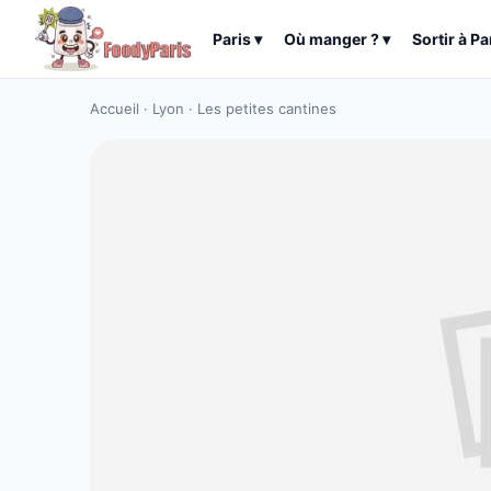
Paris
▾
Où manger ?
▾
Sortir à
Pa
Accueil
·
Lyon
·
Les petites cantines