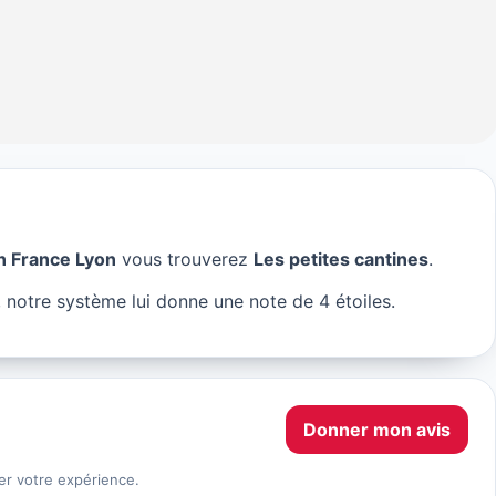
n France Lyon
vous trouverez
Les petites cantines
.
ntines à Lyon
, notre système lui donne une note de 4 étoiles.
Donner mon avis
er votre expérience.