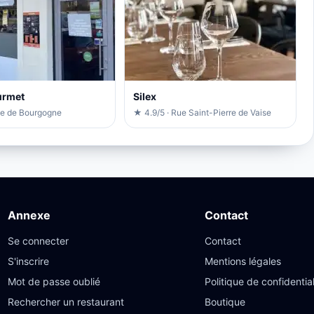
urmet
Silex
ue de Bourgogne
★ 4.9/5 · Rue Saint-Pierre de Vaise
Annexe
Contact
Se connecter
Contact
S'inscrire
Mentions légales
Mot de passe oublié
Politique de confidential
Rechercher un restaurant
Boutique