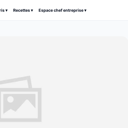
ris
▾
Recettes
▾
Espace chef entreprise
▾