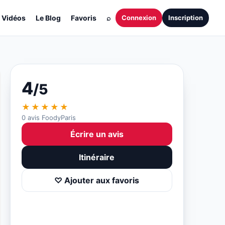
Vidéos
Le Blog
Favoris
⌕
Connexion
Inscription
4
/5
★★★★★
0 avis FoodyParis
Écrire un avis
Itinéraire
♡ Ajouter aux favoris