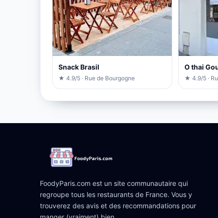
Snack Brasil
O thai Go
★ 4.9/5 · Rue de Bourgogne
★ 4.9/5 · R
FoodyParis.com est un site communautaire qui
regroupe tous les restaurants de France. Vous y
trouverez des avis et des recommandations pour
manger (vraiment) bien.