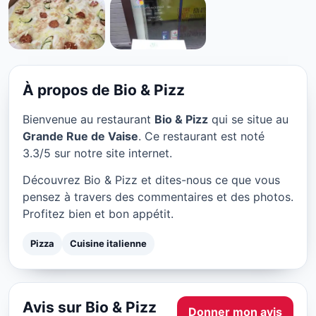
PIZZA
Bio & Pizz à Lyon
★ 3.3/5
À propos de Bio & Pizz
Bienvenue au restaurant
Bio & Pizz
qui se situe au
Grande Rue de Vaise
. Ce restaurant est noté
3.3/5 sur notre site internet.
Découvrez Bio & Pizz et dites-nous ce que vous
pensez à travers des commentaires et des photos.
Profitez bien et bon appétit.
Pizza
Cuisine italienne
Avis sur Bio & Pizz
Donner mon avis