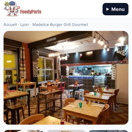
Menu
Accueil
·
Lyon
·
Madelice Burger Grill Gourmet