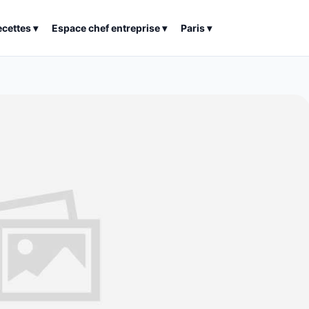
ecettes
▾
Espace chef entreprise
▾
Paris
▾