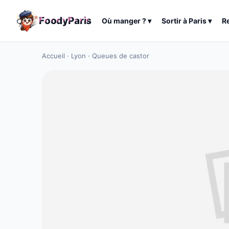
F
o
o
d
y
P
a
r
i
s
Où manger ?
▾
Sortir à
Paris
▾
R
Accueil
·
Lyon
·
Queues de castor