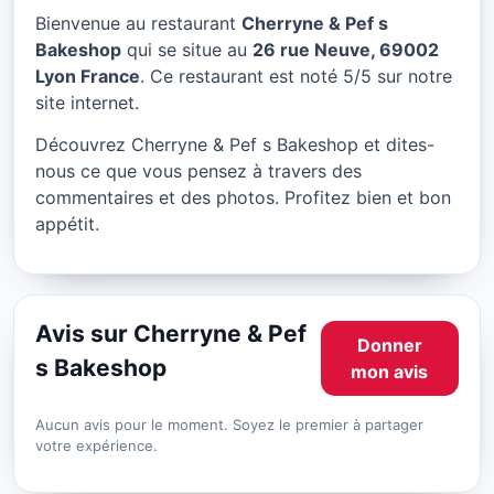
Cherryne & Pef s Bakeshop
Bienvenue au restaurant
Cherryne & Pef s
à Lyon
Bakeshop
qui se situe au
26 rue Neuve, 69002
Lyon France
. Ce restaurant est noté 5/5 sur notre
★ 5/5
site internet.
Découvrez Cherryne & Pef s Bakeshop et dites-
nous ce que vous pensez à travers des
commentaires et des photos. Profitez bien et bon
appétit.
Avis sur Cherryne & Pef
Donner
s Bakeshop
mon avis
Aucun avis pour le moment. Soyez le premier à partager
votre expérience.