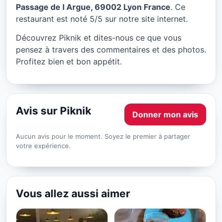
Piknik à Lyon
Passage de l Argue, 69002 Lyon France
. Ce
restaurant est noté 5/5 sur notre site internet.
★ 5/5
Découvrez Piknik et dites-nous ce que vous
pensez à travers des commentaires et des photos.
Profitez bien et bon appétit.
Avis sur Piknik
Donner mon avis
Aucun avis pour le moment. Soyez le premier à partager
votre expérience.
Vous allez aussi aimer