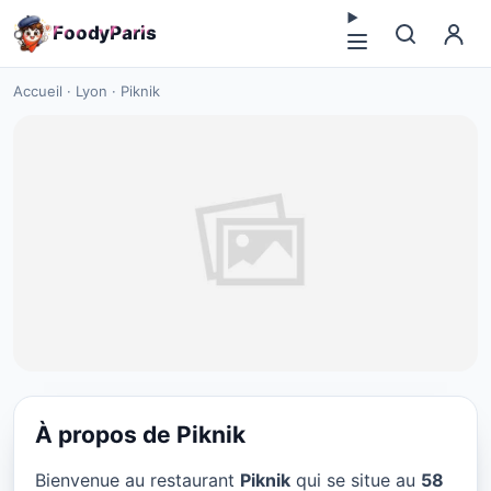
F
o
o
d
y
P
a
r
i
s
Accueil
·
Lyon
·
Piknik
À propos de Piknik
RESTAURANT
Bienvenue au restaurant
Piknik
qui se situe au
58