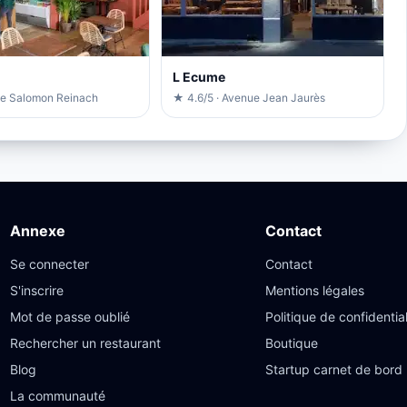
L Ecume
ue Salomon Reinach
★ 4.6/5 · Avenue Jean Jaurès
Annexe
Contact
Se connecter
Contact
S'inscrire
Mentions légales
Mot de passe oublié
Politique de confidential
Rechercher un restaurant
Boutique
Blog
Startup carnet de bord
La communauté