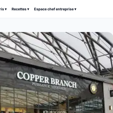
ris
▾
Recettes
▾
Espace chef entreprise
▾