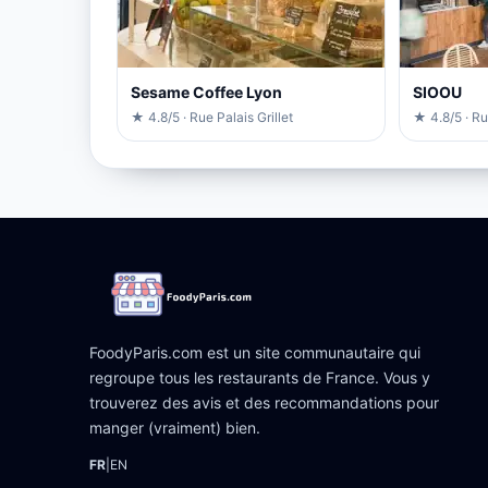
Sesame Coffee Lyon
SIOOU
★ 4.8/5 · Rue Palais Grillet
★ 4.8/5 · R
FoodyParis.com est un site communautaire qui
regroupe tous les restaurants de France. Vous y
trouverez des avis et des recommandations pour
manger (vraiment) bien.
FR
|
EN