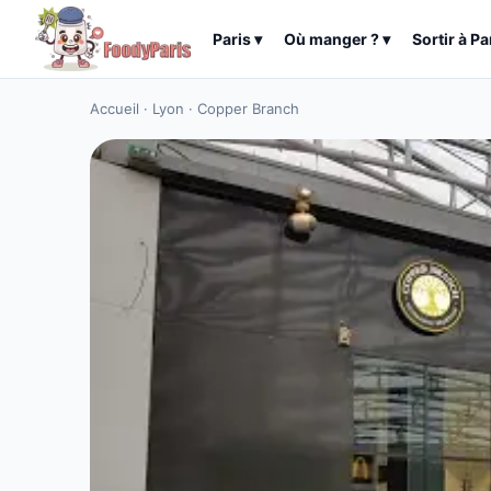
Paris
▾
Où manger ?
▾
Sortir à
Pa
Accueil
·
Lyon
·
Copper Branch