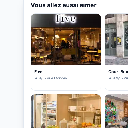
Vous allez aussi aimer
Five
Court Bou
★ 4/5 · Rue Moncey
★ 4.9/5 · R