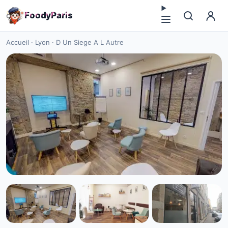
F
o
o
d
y
P
a
r
i
s
Accueil
·
Lyon
·
D Un Siege A L Autre
CAFÉ