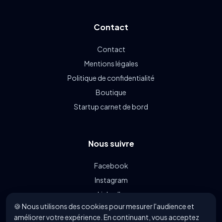
Contact
Contact
Mentions légales
Politique de confidentialité
Boutique
Startup carnet de bord
Nous suivre
Facebook
Instagram
LinkedIn
🍪 Nous utilisons des cookies pour mesurer l'audience et
Linkin.bio
améliorer votre expérience. En continuant, vous acceptez