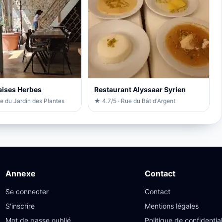
ises Herbes
Restaurant Alyssaar Syrien
e du Jardin des Plantes
★ 4.7/5 · Rue du Bât d'Argent
Annexe
Contact
Se connecter
Contact
S'inscrire
Mentions légales
Mot de passe oublié
Politique de confidential