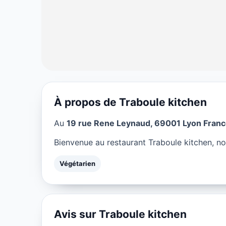
À propos de Traboule kitchen
VÉGÉTARIEN
Au
19 rue Rene Leynaud, 69001 Lyon Franc
Traboule kitch
Bienvenue au restaurant Traboule kitchen, no
★ 5/5
Végétarien
Avis sur Traboule kitchen