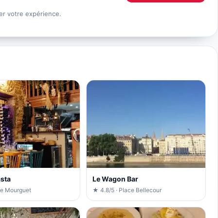
er votre expérience.
asta
Le Wagon Bar
ue Mourguet
★ 4.8/5 · Place Bellecour