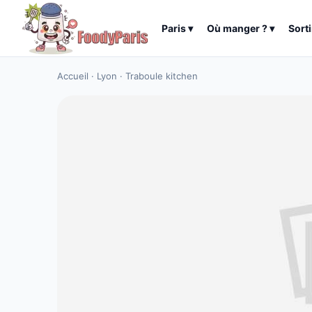
Paris
▾
Où manger ?
▾
Sorti
Accueil
·
Lyon
·
Traboule kitchen