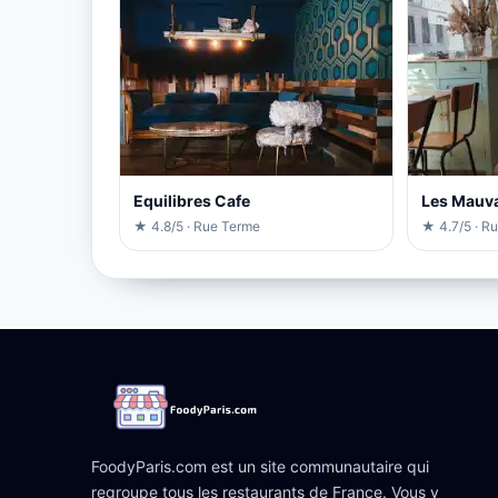
Equilibres Cafe
Les Mauva
★ 4.8/5 · Rue Terme
★ 4.7/5 · Ru
FoodyParis.com est un site communautaire qui
regroupe tous les restaurants de France. Vous y