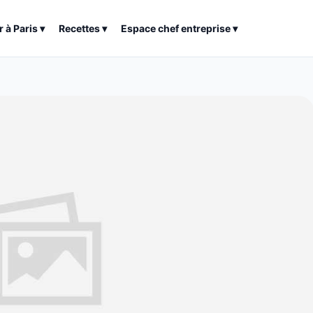
r à
Paris
▾
Recettes
▾
Espace chef entreprise
▾