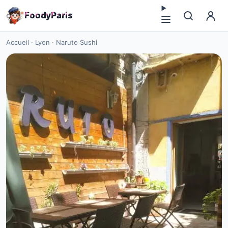
F
o
o
d
y
P
a
r
i
s
Accueil
·
Lyon
·
Naruto Sushi