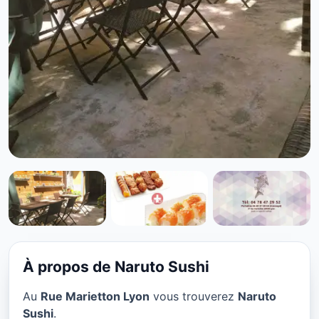
CUISINE JAPONAISE
Naruto Sushi à Lyon
★ 4.2/5
À propos de Naruto Sushi
Au
Rue Marietton Lyon
vous trouverez
Naruto
Sushi
.