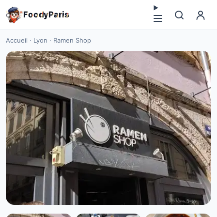
F
o
o
d
y
P
a
r
i
s
Accueil
·
Lyon
·
Ramen Shop