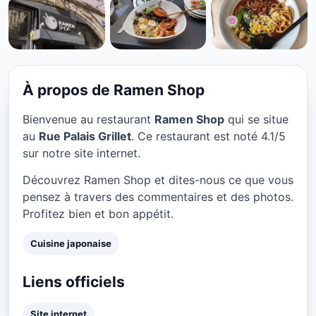
CUISINE JAPONAISE
Ramen Shop à Lyon
★ 4.1/5
À propos de Ramen Shop
Bienvenue au restaurant
Ramen Shop
qui se situe
au
Rue Palais Grillet
. Ce restaurant est noté 4.1/5
sur notre site internet.
Découvrez Ramen Shop et dites-nous ce que vous
pensez à travers des commentaires et des photos.
Profitez bien et bon appétit.
Cuisine japonaise
Liens officiels
Site internet