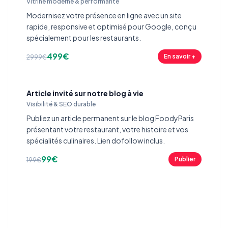
Vitrine moderne & performante
Modernisez votre présence en ligne avec un site
rapide, responsive et optimisé pour Google, conçu
spécialement pour les restaurants.
499€
En savoir +
2999€
Article invité sur notre blog à vie
Visibilité & SEO durable
Publiez un article permanent sur le blog FoodyParis
présentant votre restaurant, votre histoire et vos
spécialités culinaires. Lien dofollow inclus.
99€
Publier
199€