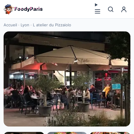
F
o
o
d
y
P
a
r
i
s
Accueil
·
Lyon
·
L atelier du Pizzaiolo