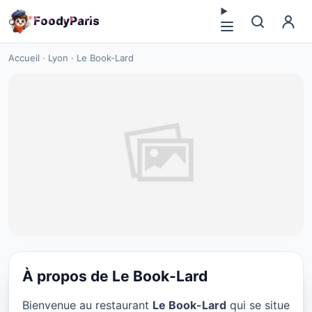
F
o
o
d
y
P
a
r
i
s
Accueil
·
Lyon
·
Le Book-Lard
À propos de Le Book-Lard
RESTAURANT
Bienvenue au restaurant
Le Book-Lard
qui se situe