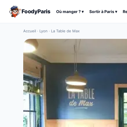
FoodyParis
Où manger ?
▾
Sortir à
Paris
▾
R
Accueil
·
Lyon
·
La Table de Max