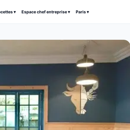
ecettes
▾
Espace chef entreprise
▾
Paris
▾