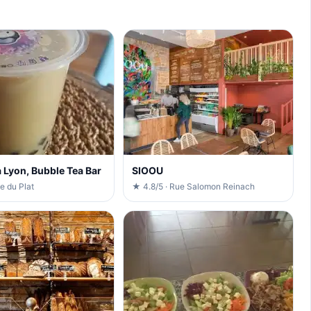
 Lyon, Bubble Tea Bar
SIOOU
e du Plat
★ 4.8/5 · Rue Salomon Reinach