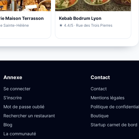
ie Maison Terrasson
Kebab Bodrum Lyon
ue Sainte-Hélène
★ 4.4/5 · Rue des Trois Pierres
Annexe
Contact
Se connecter
Contact
S'inscrire
Mentions légales
Mot de passe oublié
Politique de confidential
Rechercher un restaurant
Boutique
Blog
Startup carnet de bord
La communauté