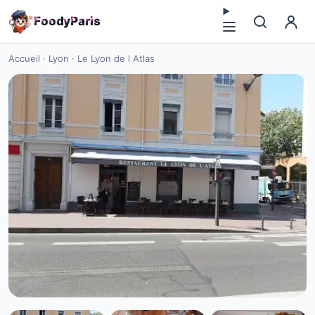
F
o
o
d
y
P
a
r
i
s
Accueil
·
Lyon
·
Le Lyon de l Atlas