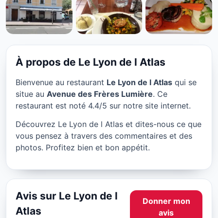
RESTAURANT
Le Lyon de l Atlas à Lyon
★ 4.4/5
À propos de Le Lyon de l Atlas
Bienvenue au restaurant
Le Lyon de l Atlas
qui se
situe au
Avenue des Frères Lumière
. Ce
restaurant est noté 4.4/5 sur notre site internet.
Découvrez Le Lyon de l Atlas et dites-nous ce que
vous pensez à travers des commentaires et des
photos. Profitez bien et bon appétit.
Avis sur Le Lyon de l
Donner mon
Atlas
avis