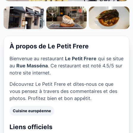
CUISINE EUROPÉENNE
Le Petit Frere à Lyon
★ 4.5/5
À propos de Le Petit Frere
Bienvenue au restaurant
Le Petit Frere
qui se situe
au
Rue Masséna
. Ce restaurant est noté 4.5/5 sur
notre site internet.
Découvrez Le Petit Frere et dites-nous ce que
vous pensez à travers des commentaires et des
photos. Profitez bien et bon appétit.
Cuisine européenne
Liens officiels