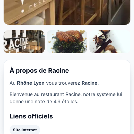
RESTAURANT
Racine à Lyon
★ 4.6/5
À propos de Racine
Au
Rhône Lyon
vous trouverez
Racine
.
Bienvenue au restaurant Racine, notre système lui
donne une note de 4.6 étoiles.
Liens officiels
Site internet