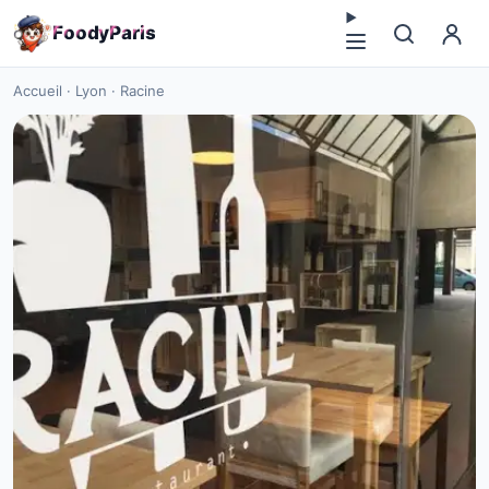
F
o
o
d
y
P
a
r
i
s
Accueil
·
Lyon
·
Racine