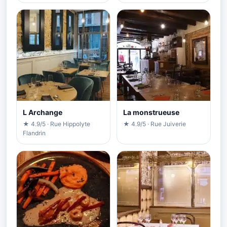
L Archange
La monstrueuse
★ 4.9/5 · Rue Hippolyte
★ 4.9/5 · Rue Juiverie
Flandrin