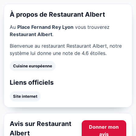
Restaurant Albert à Lyon
★ 4.6/5
À propos de Restaurant Albert
Au
Place Fernand Rey Lyon
vous trouverez
Restaurant Albert
.
Bienvenue au restaurant Restaurant Albert, notre
système lui donne une note de 4.6 étoiles.
Cuisine européenne
Liens officiels
Site internet
Avis sur Restaurant
Donner mon
Albert
avis