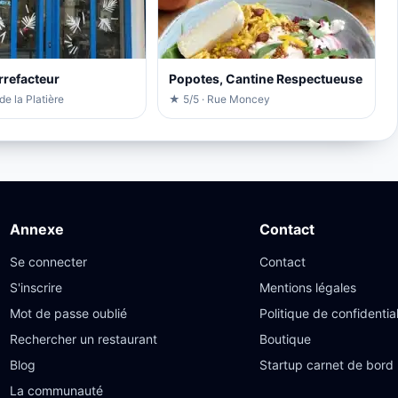
rrefacteur
Popotes, Cantine Respectueuse
de la Platière
★ 5/5 · Rue Moncey
Annexe
Contact
Se connecter
Contact
S'inscrire
Mentions légales
Mot de passe oublié
Politique de confidential
Rechercher un restaurant
Boutique
Blog
Startup carnet de bord
La communauté