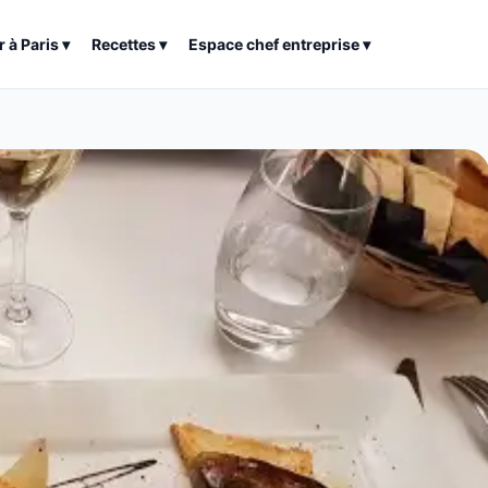
r à
Paris
▾
Recettes
▾
Espace chef entreprise
▾