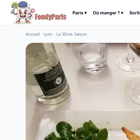
Paris
▾
Où manger ?
▾
Sorti
Accueil
·
Lyon
·
La 5Eme Saison