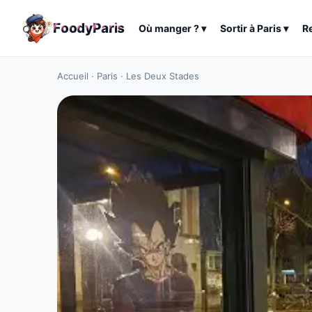
F
o
o
d
y
P
a
r
i
s
Où manger ?
▾
Sortir à
Paris
▾
R
Accueil
·
Paris
·
Les Deux Stades