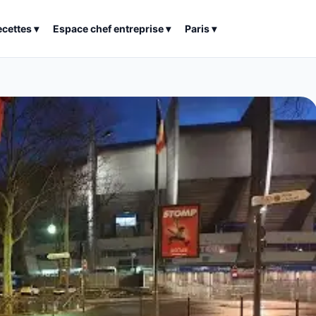
ecettes
▾
Espace chef entreprise
▾
Paris
▾