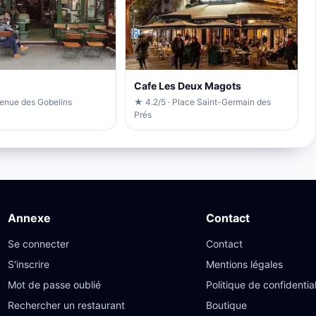
Cafe Les Deux Magots
venue des Gobelins
★ 4.2/5 · Place Saint-Germain des
Prés
Annexe
Contact
Se connecter
Contact
S'inscrire
Mentions légales
Mot de passe oublié
Politique de confidential
Rechercher un restaurant
Boutique