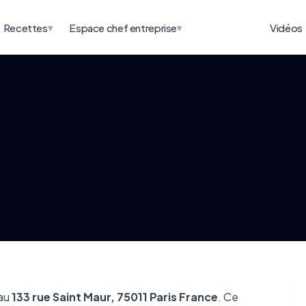
▾
▾
Recettes
Espace chef entreprise
Vidéos
 au
133 rue Saint Maur, 75011 Paris France
. Ce