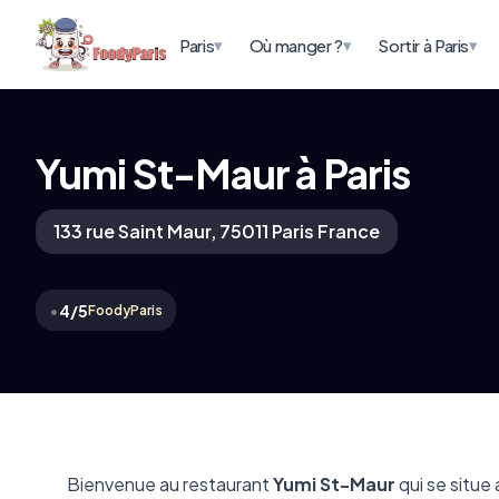
▾
▾
▾
Paris
Où manger ?
Sortir à Paris
Yumi St-Maur à Paris
133 rue Saint Maur, 75011 Paris France
•
4/5
FoodyParis
Bienvenue au restaurant
Yumi St-Maur
qui se situe