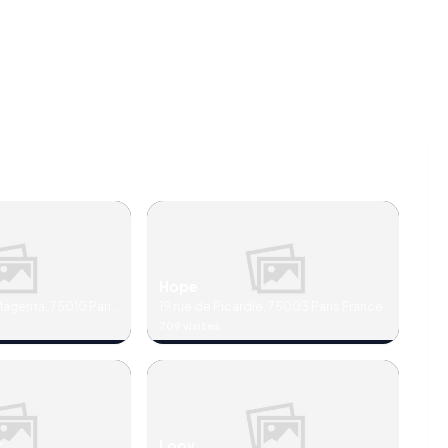
Hope
agenta, 75010 Paris
19 rue de Picardie, 75003 Paris France
709 visites
t
Loov