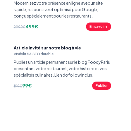
Modernisez votre présence en ligne avec un site
rapide, responsive et optimisé pour Google,
conçu spécialement pour les restaurants.
499€
En savoir +
2999€
Article invité sur notre blog à vie
Visibilité & SEO durable
Publiez un article permanent sur le blog FoodyParis
présentant votre restaurant, votre histoire et vos
spécialités culinaires. Lien dofollow inclus.
99€
Publier
199€