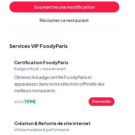
Soumettre une modification
Réclamer ce restaurant
Services VIP FoodyParis
Certification FoodyParis
Badge officiel + mise en avant
Obtenez le badge certifié FoodyParis et
apparaissez dans notre sélection officielle des
meilleurs restaurants.
199€
Demander
499€
Création & Refonte de site internet
Vitrine moderne & performante