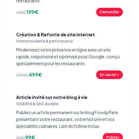
restaurants.
199€
Demander
499€
Création & Refonte de site internet
Vitrine moderne & performante
Modernisez votre présence en ligne avec un site
rapide, responsive et optimisé pour Google, conçu
spécialement pour les restaurants.
499€
En savoir +
2999€
Article invité sur notre blog à vie
Visibilité & SEO durable
Publiez un article permanent sur le blog FoodyParis
présentant votre restaurant, votre histoire et vos
spécialités culinaires. Lien dofollow inclus.
99€
Publier
199€