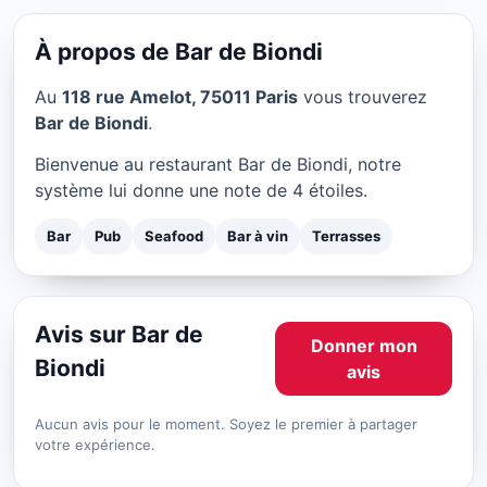
Bar de Biondi à Paris
★ 4/5
À propos de Bar de Biondi
Au
118 rue Amelot, 75011 Paris
vous trouverez
Bar de Biondi
.
Bienvenue au restaurant Bar de Biondi, notre
système lui donne une note de 4 étoiles.
Bar
Pub
Seafood
Bar à vin
Terrasses
Avis sur Bar de
Donner mon
Biondi
avis
Aucun avis pour le moment. Soyez le premier à partager
votre expérience.