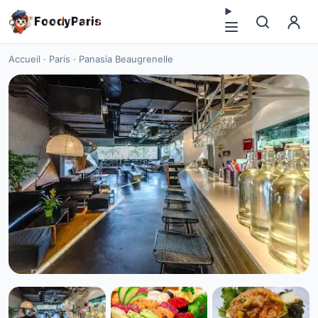
F
o
o
d
y
P
a
r
i
s
Accueil
·
Paris
·
Panasia Beaugrenelle