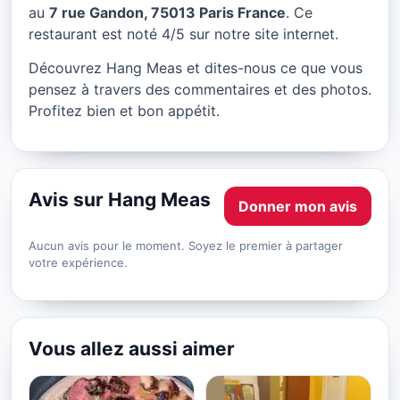
Hang Meas à Paris
au
7 rue Gandon, 75013 Paris France
. Ce
restaurant est noté 4/5 sur notre site internet.
★ 4/5
Découvrez Hang Meas et dites-nous ce que vous
pensez à travers des commentaires et des photos.
Profitez bien et bon appétit.
Avis sur Hang Meas
Donner mon avis
Aucun avis pour le moment. Soyez le premier à partager
votre expérience.
Vous allez aussi aimer