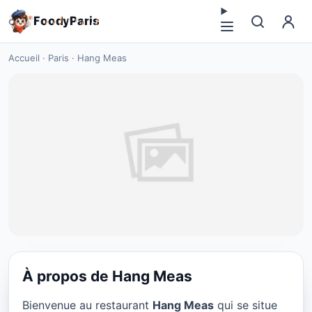
F
o
o
d
y
P
a
r
i
s
Accueil
·
Paris
·
Hang Meas
À propos de Hang Meas
RESTAURANT
Bienvenue au restaurant
Hang Meas
qui se situe