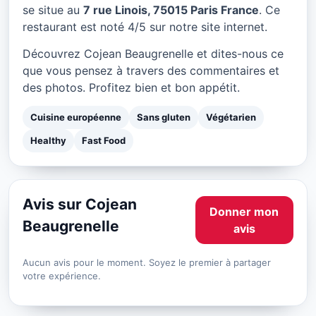
Cojean Beaugrenelle à
se situe au
7 rue Linois, 75015 Paris France
. Ce
Paris
restaurant est noté 4/5 sur notre site internet.
★ 4/5
Découvrez Cojean Beaugrenelle et dites-nous ce
que vous pensez à travers des commentaires et
des photos. Profitez bien et bon appétit.
Cuisine européenne
Sans gluten
Végétarien
Healthy
Fast Food
Avis sur Cojean
Donner mon
Beaugrenelle
avis
Aucun avis pour le moment. Soyez le premier à partager
votre expérience.