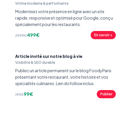
Vitrine moderne & performante
Modernisez votre présence en ligne avec un site
rapide, responsive et optimisé pour Google, conçu
spécialement pour les restaurants.
499€
En savoir +
2999€
Article invité sur notre blog à vie
Visibilité & SEO durable
Publiez un article permanent sur le blog FoodyParis
présentant votre restaurant, votre histoire et vos
spécialités culinaires. Lien dofollow inclus.
99€
Publier
199€