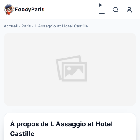
F
o
o
d
y
P
a
r
i
s
Accueil
·
Paris
·
L Assaggio at Hotel Castille
À propos de L Assaggio at Hotel
CUISINE EUROPÉENNE
Castille