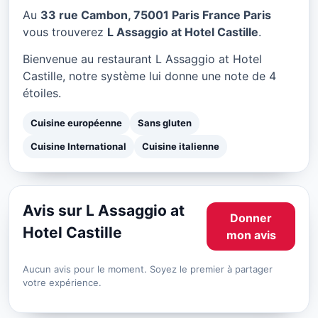
L Assaggio at Hotel Castille
Au
33 rue Cambon, 75001 Paris France Paris
à Paris
vous trouverez
L Assaggio at Hotel Castille
.
★ 4/5
Bienvenue au restaurant L Assaggio at Hotel
Castille, notre système lui donne une note de 4
étoiles.
Cuisine européenne
Sans gluten
Cuisine International
Cuisine italienne
Avis sur L Assaggio at
Donner
Hotel Castille
mon avis
Aucun avis pour le moment. Soyez le premier à partager
votre expérience.