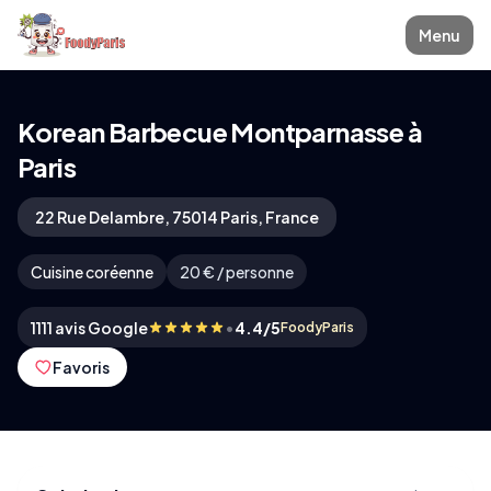
Menu
Korean Barbecue Montparnasse à
Paris
22 Rue Delambre, 75014 Paris, France
Cuisine coréenne
20 € / personne
•
1111 avis Google
4.4/5
FoodyParis
Favoris