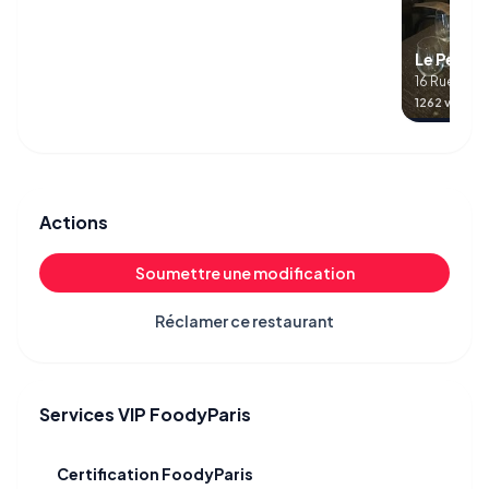
Le Petit L
16 Rue Littr
1262 visites
Actions
Soumettre une modification
Réclamer ce restaurant
Services VIP FoodyParis
Certification FoodyParis