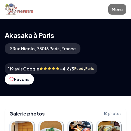
Menu
Akasaka à Paris
9 Rue Nicolo, 75016 Paris, France
•
119 avis Google
4.6/5
FoodyParis
Favoris
Galerie photos
10 photos