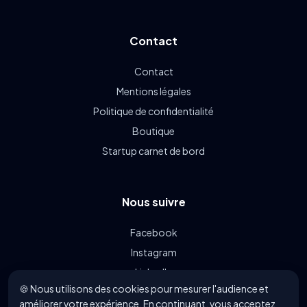
Contact
Contact
Mentions légales
Politique de confidentialité
Boutique
Startup carnet de bord
Nous suivre
Facebook
Instagram
LinkedIn
🍪 Nous utilisons des cookies pour mesurer l'audience et
Linkin.bio
améliorer votre expérience. En continuant, vous acceptez