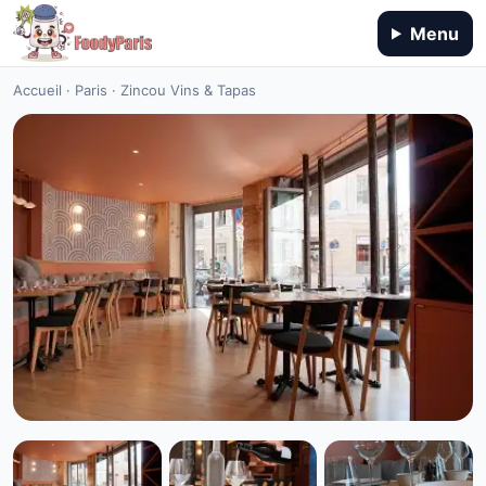
Menu
Accueil
·
Paris
·
Zincou Vins & Tapas