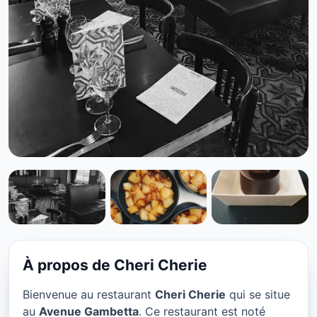
RESTAURANT
Cheri Cherie à Paris
★ 4.4/5
À propos de Cheri Cherie
Bienvenue au restaurant
Cheri Cherie
qui se situe
au
Avenue Gambetta
. Ce restaurant est noté