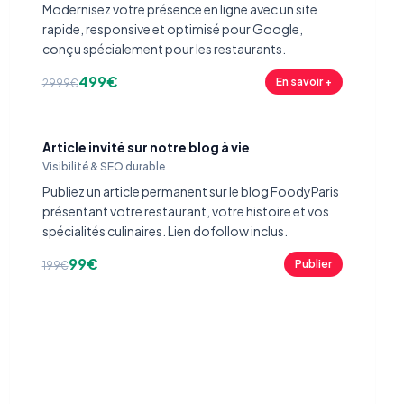
Modernisez votre présence en ligne avec un site
rapide, responsive et optimisé pour Google,
conçu spécialement pour les restaurants.
499€
En savoir +
2999€
Article invité sur notre blog à vie
Visibilité & SEO durable
Publiez un article permanent sur le blog FoodyParis
présentant votre restaurant, votre histoire et vos
spécialités culinaires. Lien dofollow inclus.
99€
Publier
199€