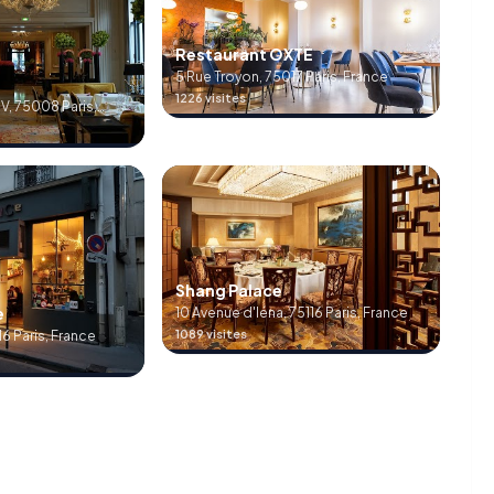
Restaurant OXTE
5 Rue Troyon, 75017 Paris, France
1226 visites
V, 75008 Paris,
Shang Palace
e
10 Avenue d'Iéna, 75116 Paris, France
1089 visites
16 Paris, France