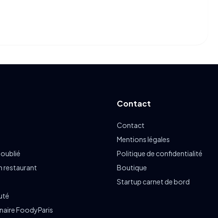
Contact
Contact
Mentions légales
 oublié
Politique de confidentialité
n restaurant
Boutique
Startup carnet de bord
uté
enaire FoodyParis