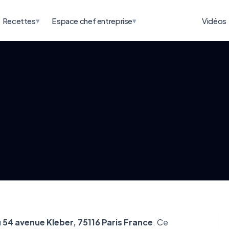
▾
▾
Recettes
Espace chef entreprise
Vidéos
u
54 avenue Kleber, 75116 Paris France
. Ce