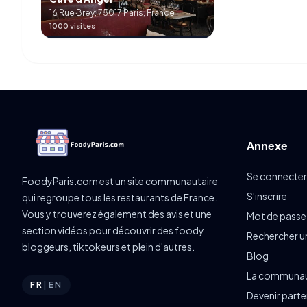
16 Rue Brey, 75017 Paris, France
1000 visites
Annexe
Se connecter
FoodyParis.com est un site communautaire
S'inscrire
qui regroupe tous les restaurants de France.
Vous y trouverez également des avis et une
Mot de passe
section vidéos pour découvrir des foody
Rechercher u
bloggeurs, tiktokeurs et plein d'autres.
Blog
La communa
FR
|
EN
Devenir part