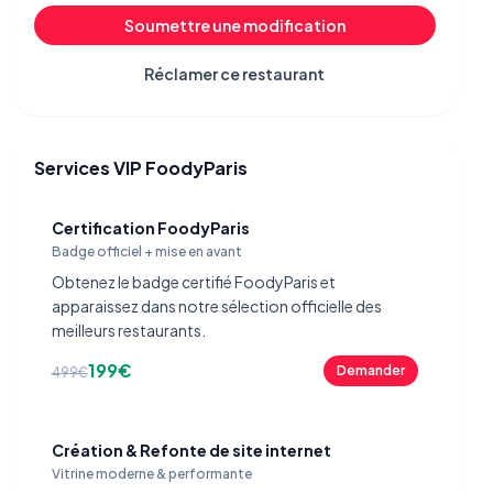
Soumettre une modification
Réclamer ce restaurant
Services VIP FoodyParis
Certification FoodyParis
Badge officiel + mise en avant
Obtenez le badge certifié FoodyParis et
apparaissez dans notre sélection officielle des
meilleurs restaurants.
199€
Demander
499€
Création & Refonte de site internet
Vitrine moderne & performante