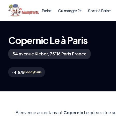
▾
▾
▾
Paris
Où manger ?
Sortir à Paris
Copernic Le à Paris
54 avenue Kleber, 75116 Paris France
•
4.5/5
FoodyParis
Bienvenue au restaurant
Copernic Le
qui se situe a