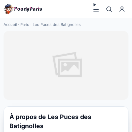
F
o
o
d
y
P
a
r
i
s
Accueil
·
Paris
·
Les Puces des Batignolles
À propos de Les Puces des
CUISINE EUROPÉENNE
Batignolles