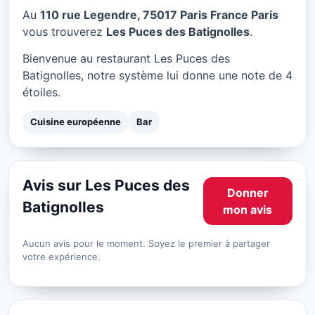
Les Puces des Batignolles
Au
110 rue Legendre, 75017 Paris France Paris
à Paris
vous trouverez
Les Puces des Batignolles
.
★ 4/5
Bienvenue au restaurant Les Puces des
Batignolles, notre système lui donne une note de 4
étoiles.
Cuisine européenne
Bar
Avis sur Les Puces des
Donner
Batignolles
mon avis
Aucun avis pour le moment. Soyez le premier à partager
votre expérience.