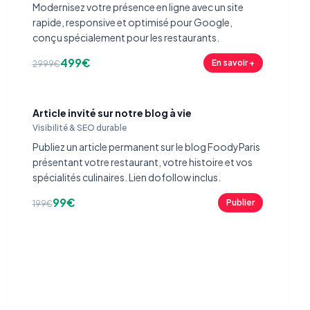
Modernisez votre présence en ligne avec un site
rapide, responsive et optimisé pour Google,
conçu spécialement pour les restaurants.
499€
En savoir +
2999€
Article invité sur notre blog à vie
Visibilité & SEO durable
Publiez un article permanent sur le blog FoodyParis
présentant votre restaurant, votre histoire et vos
spécialités culinaires. Lien dofollow inclus.
99€
Publier
199€