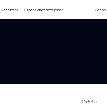
▾
▾
Recettes
Espace chef entreprise
Vidéos
120 photos