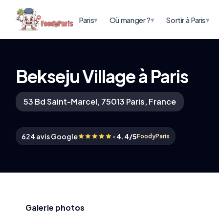
▾
▾
▾
Paris
Où manger ?
Sortir à Paris
Bekseju Village à Paris
53 Bd Saint-Marcel, 75013 Paris, France
•
624 avis Google
4.4/5
FoodyParis
Galerie photos