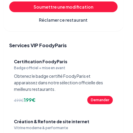
Soumettre une modification
Réclamer ce restaurant
Services VIP FoodyParis
Certification FoodyParis
Badge officiel + mise en avant
Obtenez le badge certifié FoodyParis et
apparaissez dans notre sélection officielle des
meilleurs restaurants.
199€
Demander
499€
Création & Refonte de site internet
Vitrine moderne & performante