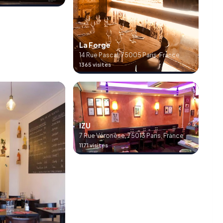
La Forge
14 Rue Pascal, 75005 Paris, France
1365 visites
IZU
7 Rue Véronèse, 75013 Paris, France
1171 visites