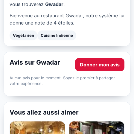
Gwadar à Paris
vous trouverez
Gwadar
.
★ 4/5
Bienvenue au restaurant Gwadar, notre système lui
donne une note de 4 étoiles.
Végétarien
Cuisine Indienne
Avis sur Gwadar
Donner mon avis
Aucun avis pour le moment. Soyez le premier à partager
votre expérience.
Vous allez aussi aimer