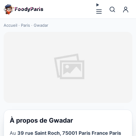
F
o
o
d
y
P
a
r
i
s
Accueil
·
Paris
·
Gwadar
À propos de Gwadar
VÉGÉTARIEN
Au
39 rue Saint Roch, 75001 Paris France Paris