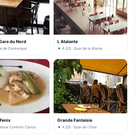
 Gare du Nord
L Atalante
ue de Dunkerque
★ 4.3/5 · Quai de la Marne
 Fenix
Grande Fantaisie
venue Corentin Cariou
★ 4.2/5 · Quai de l'Oise