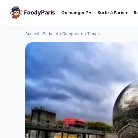
F
o
o
d
y
P
a
r
i
s
Où manger ?
▾
Sortir à
Paris
▾
R
Accueil
·
Paris
·
Au Comptoir du Temps