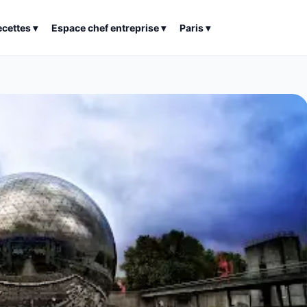
ecettes
▾
Espace chef entreprise
▾
Paris
▾