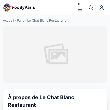
F
o
o
d
y
P
a
r
i
s
Accueil
·
Paris
·
Le Chat Blanc Restaurant
À propos de Le Chat Blanc
CUISINE EUROPÉENNE
Restaurant