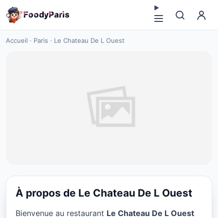
F
o
o
d
y
P
a
r
i
s
Accueil
·
Paris
·
Le Chateau De L Ouest
À propos de Le Chateau De L Ouest
CUISINE EUROPÉENNE
Bienvenue au restaurant
Le Chateau De L Ouest