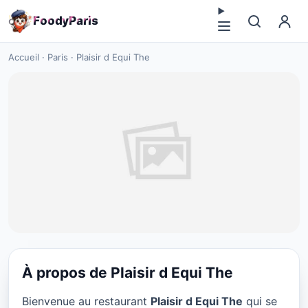
F
o
o
d
y
P
a
r
i
s
Accueil
·
Paris
·
Plaisir d Equi The
À propos de Plaisir d Equi The
HEALTHY
Bienvenue au restaurant
Plaisir d Equi The
qui se