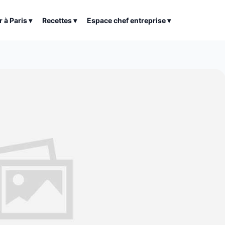
r à
Paris
▾
Recettes
▾
Espace chef entreprise
▾