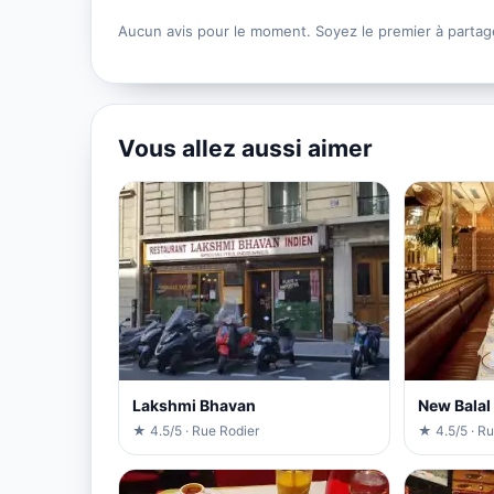
Aucun avis pour le moment. Soyez le premier à partag
Vous allez aussi aimer
Lakshmi Bhavan
New Balal
★ 4.5/5 · Rue Rodier
★ 4.5/5 · Ru