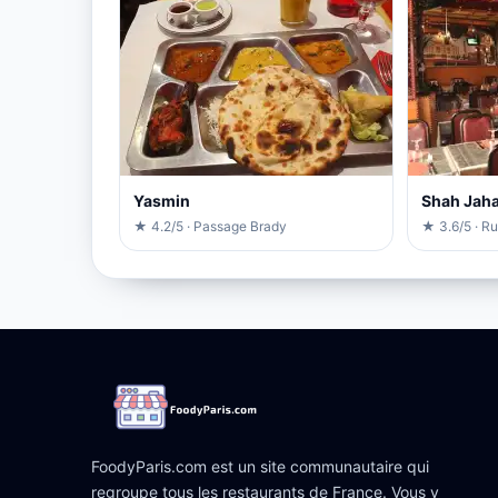
Yasmin
Shah Jaha
★ 4.2/5 · Passage Brady
★ 3.6/5 · R
FoodyParis.com est un site communautaire qui
regroupe tous les restaurants de France. Vous y