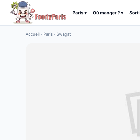
Paris
▾
Où manger ?
▾
Sorti
Accueil
·
Paris
·
Swagat