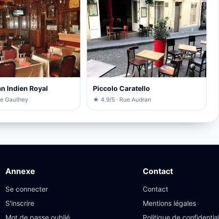
n Indien Royal
Piccolo Caratello
ue Gauthey
★ 4.9/5 · Rue Audran
Annexe
Contact
Se connecter
Contact
S'inscrire
Mentions légales
Mot de passe oublié
Politique de confidential