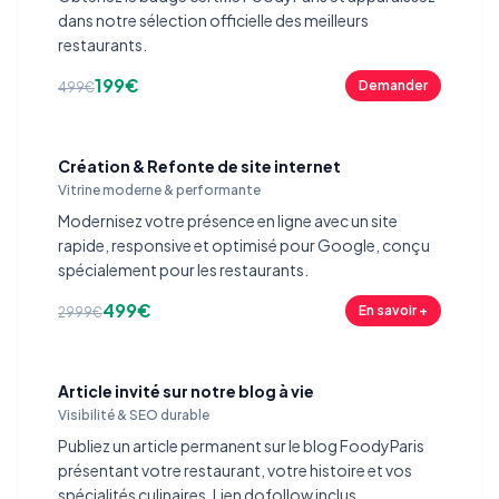
dans notre sélection officielle des meilleurs
restaurants.
199€
Demander
499€
Création & Refonte de site internet
Vitrine moderne & performante
Modernisez votre présence en ligne avec un site
rapide, responsive et optimisé pour Google, conçu
spécialement pour les restaurants.
499€
En savoir +
2999€
Article invité sur notre blog à vie
Visibilité & SEO durable
Publiez un article permanent sur le blog FoodyParis
présentant votre restaurant, votre histoire et vos
spécialités culinaires. Lien dofollow inclus.