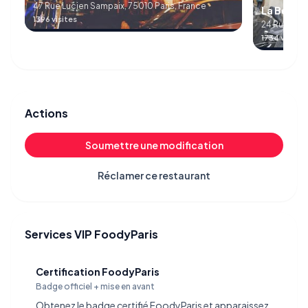
47 Rue Lucien Sampaix, 75010 Paris, France
La Bécan
1396 visites
24 Rue Luci
1734 visites
Actions
Soumettre une modification
Réclamer ce restaurant
Services VIP FoodyParis
Certification FoodyParis
Badge officiel + mise en avant
Obtenez le badge certifié FoodyParis et apparaissez