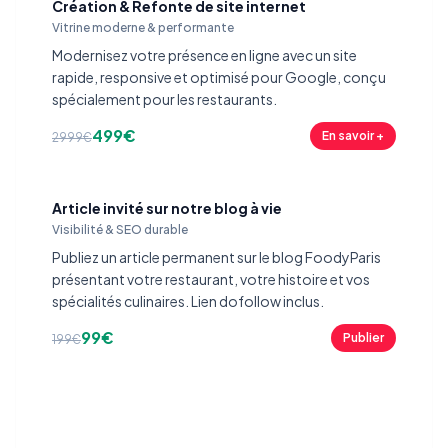
Création & Refonte de site internet
Vitrine moderne & performante
Modernisez votre présence en ligne avec un site
rapide, responsive et optimisé pour Google, conçu
spécialement pour les restaurants.
499€
En savoir +
2999€
Article invité sur notre blog à vie
Visibilité & SEO durable
Publiez un article permanent sur le blog FoodyParis
présentant votre restaurant, votre histoire et vos
spécialités culinaires. Lien dofollow inclus.
99€
Publier
199€